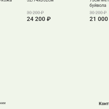
буйвола
30 200 ₽
30 200 ₽
24 200 ₽
21 000
нии
Кон