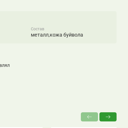
ический дизайн позволяют свободно
 интерьере прихожей, гостиной, спальни и
я обивка обладает повышенной
лкивает пыль и способна на долгие годы
чальный вид. Модель прекрасно сочетается с
Состав
металл,кожа буйвола
OFT SOFT, поставляется в собранном виде.
авлял