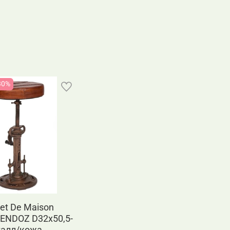
30%
et De Maison
ENDOZ D32х50,5-
талл/кожа