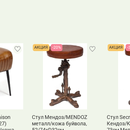
АКЦИЯ
-20%
АКЦИЯ
-
aison
Стул Мендоз/MENDOZ
Стул Secr
27)
металл/кожа буйвола,
Кендоз/K
/кожа
52/74хD32см
73см Ме