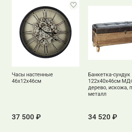
Часы настенные
Банкетка-сундук
46x12x46см
122х40х46см МД
дерево, искожа, 
металл
37 500 ₽
34 520 ₽