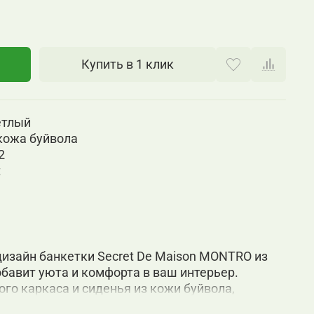
Купить в 1 клик
етлый
кожа буйвола
2
t
изайн банкетки Secret De Maison MONTRO из
бавит уюта и комфорта в ваш интерьер.
го каркаса и сиденья из кожи буйвола,
питоне, будет смотреть стильно и оригинально.