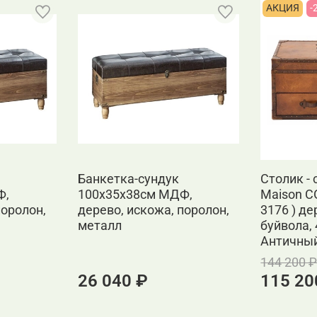
АКЦИЯ
-
Банкетка-сундук
Столик - 
Ф,
100х35х38см МДФ,
Maison C
поролон,
дерево, искожа, поролон,
3176 ) д
металл
буйвола,
Античны
144 200 
26 040 ₽
115 20