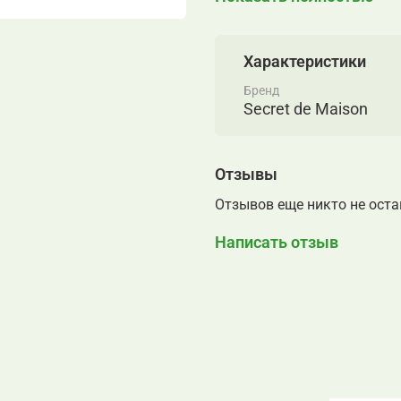
Удобный размер и класс
расположить банкетку в
других комнат. Кожана
Характеристики
износостойкостью, отта
сохранить свой первона
Бренд
Secret de Maison
мебелью из коллекции L
Отзывы
Отзывов еще никто не ост
Написать отзыв