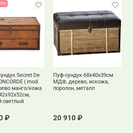
20%
сундук Secret De
Пуф-сундук 68х40х39см
П
ONCORDE ( mod.
МДФ, дерево, искожа,
М
ерево манго/кожа
поролон, металл
п
 42х92х52см,
й светлый
₽
0 ₽
20 910 ₽