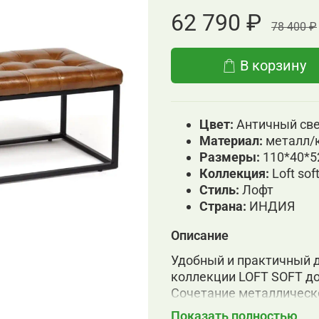
62 790 ₽
78 400 ₽
В корзину
Цвет:
Античный св
Материал:
металл/
Размеры:
110*40*5
Коллекция:
Loft sof
Cтиль:
Лофт
Страна:
ИНДИЯ
Описание
Удобный и практичный д
коллекции LOFT SOFT до
Сочетание металлическо
украшенного стежкой ка
Показать полностью