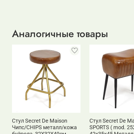
Аналогичные товары
Стул Secret De Maison
Стул Secret De M
Чипс/CHIPS металл/кожа
SPORTS ( mod. 25
буйвола, 32X32X49см
42x35x45 Металл