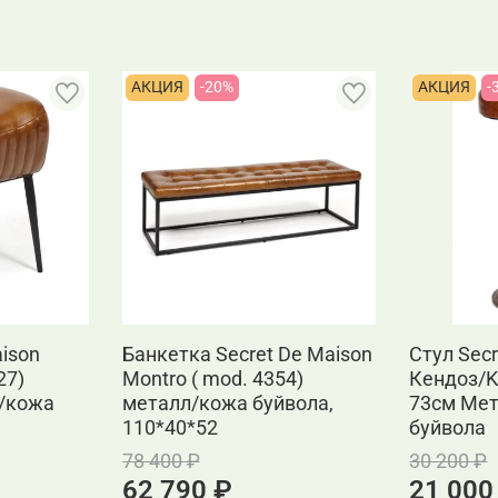
АКЦИЯ
-20%
АКЦИЯ
-
aison
Банкетка Secret De Maison
Стул Secr
27)
Montro ( mod. 4354)
Кендоз/K
/кожа
металл/кожа буйвола,
73см Ме
110*40*52
буйвола
78 400 ₽
30 200 ₽
62 790 ₽
21 000