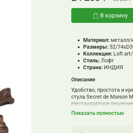
В корзину
Материал:
металл/
Размеры:
52/74хD
Коллекция:
Loft ar
Cтиль:
Лофт
Страна:
ИНДИЯ
Описание
Удобство, простота и к
стула Secret de Maison 
Нестандартное решение
выгодно выделяют стул 
Показать полностью
кожи буйвола и оригина
под часть от промышлен
и простоту конструкции