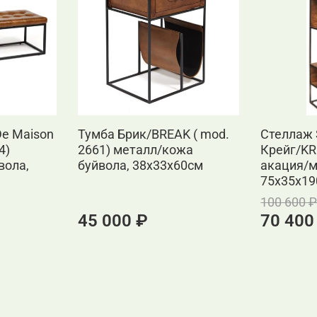
De Maison
Тумба Брик/BREAK ( mod.
Стеллаж 
4)
2661) металл/кожа
Крейг/KR
вола,
буйвола, 38x33x60см
акация/м
75х35х1
100 600 
45 000 ₽
70 400