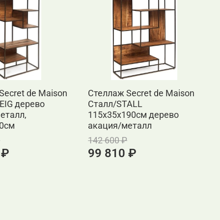
Secret de Maison
Стеллаж Secret de Maison
Э
EIG дерево
Сталл/STALL
A
етaлл,
115х35х190см дерево
д
90см
акация/метaлл
4
н
₽
142 600 ₽
 ₽
99 810 ₽