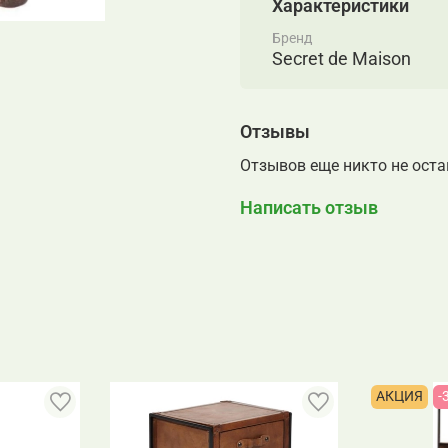
Характеристики
стул MENDOZ любимым п
натуральной кожи практ
Бренд
Secret de Maison
Металлический каркас с 
долговечен, благодаря ч
будет долгое время рад
Модель относится к кол
Отзывы
виде.
Отзывов еще никто не ост
Написать отзыв
АКЦИЯ
-