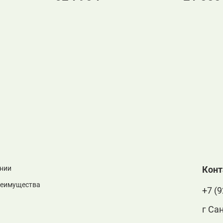
нии
Кон
реимущества
+7 (9
г Са