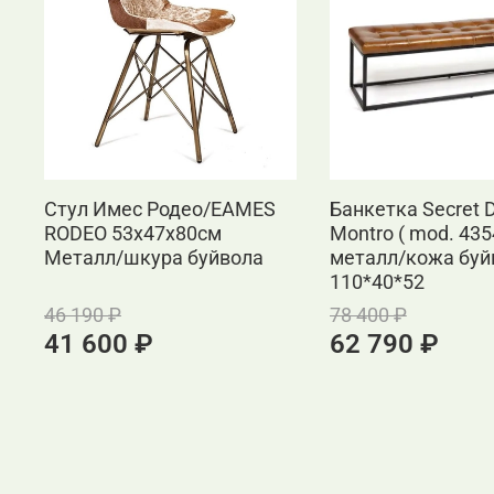
Стул Имес Родео/EAMES
Банкетка Secret 
RODEO 53х47х80см
Montro ( mod. 435
Металл/шкура буйвола
металл/кожа буй
110*40*52
46 190 ₽
78 400 ₽
41 600 ₽
62 790 ₽