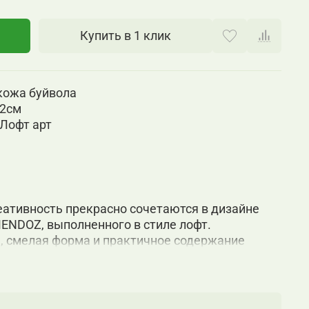
Купить в 1 клик
кожа буйвола
32см
t/Лофт арт
реативность прекрасно сочетаются в дизайне
MENDOZ, выполненного в стиле лофт.
, смелая форма и практичное содержание
среди привычной мебели. Обивка сиденья из
льное металлическое основание, стилизованное
ного станка, позволяют подчеркнуть грубость
. Возможность регулировки высоты сделает