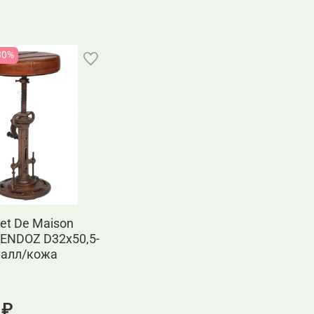
30%
et De Maison
ENDOZ D32х50,5-
талл/кожа
 ₽