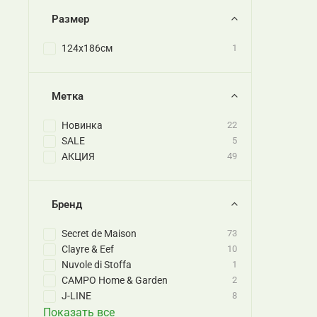
Размер
124x186см
1
Метка
Новинка
22
SALE
5
АКЦИЯ
49
Бренд
Secret de Maison
73
Clayre & Eef
10
Nuvole di Stoffa
1
CAMPO Home & Garden
2
J-LINE
8
Показать все