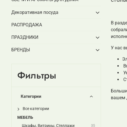
Декоративная посуда
В разд
РАСПРОДАЖА
собрал
исполн
ПРАЗДНИКИ
У нас в
БРЕНДЫ
Эл
Вм
Фильтры
Ую
С
Больши
Категории
вашем д
Все категории
МЕБЕЛЬ
Шкафы, Витрины, Стеллажи
35