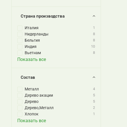
Страна производства
Италия
1
Нидерланды
8
Бельгия
8
Индия
10
Вьетнам
8
Показать все
Состав
Металл
4
Дерево акации
5
Дерево
5
Дерево,Металл
2
Хлопок
1
Показать все