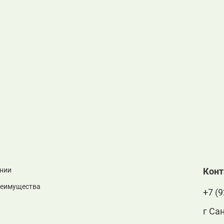
нии
Кон
реимущества
+7 (9
г Са