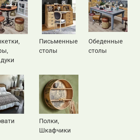
кетки,
Письменные
Обеденные
фы,
столы
столы
ндуки
овати
Полки,
Шкафчики