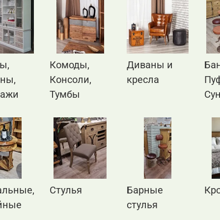
ы,
Комоды,
Диваны и
Бан
ны,
Консоли,
кресла
Пу
лажи
Тумбы
Су
альные,
Стулья
Барные
Кр
йные
стулья
ы