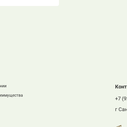
нии
Кон
реимущества
+7 (9
г Са