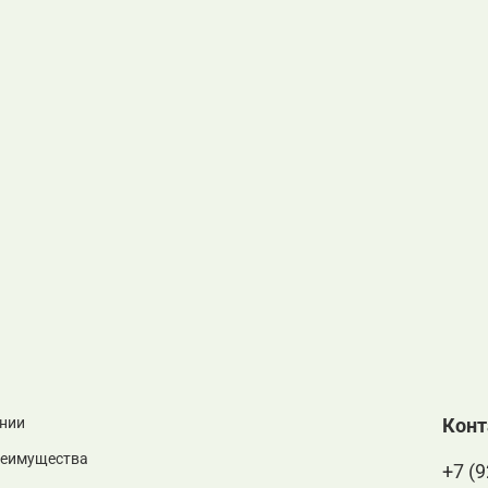
нии
Кон
реимущества
+7 (9