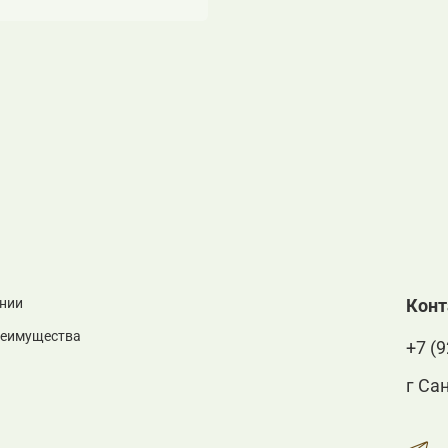
нии
Кон
реимущества
+7 (9
г Са