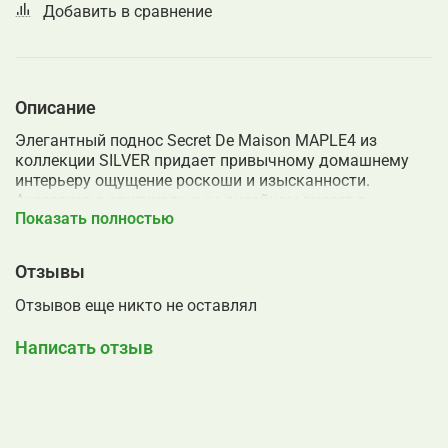
Добавить в сравнение
Описание
Элегантный поднос Secret De Maison MAPLE4 из
коллекции SILVER придает привычному домашнему
интерьеру ощущение роскоши и изысканности.
Аксессуар с оригинальным дизайном внесет в
Показать полностью
повседневную обыденность невероятную изюминку.
Уникальный поднос выделяется изяществом и
предназначается для украшения любого застолья.
Отзывы
Используется для подачи чая или кофе, основных
блюд, легких закусок, аппетитных десертов.
Отзывов еще никто не оставлял
Декорирование листьями добавит модели особый
шарм и привлекательность. Алюминиевый сплав
Написать отзыв
обеспечивает высокую прочность и долговечность
изделия. Изящная модель отличается не только
функциональными возможностями, но и добавлением
уюта в пространство дома. Выразительная отделка
под латунь (Brass) с золотом (Gold) выделит этот