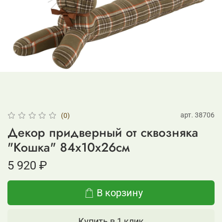
арт.
38706
(0)
Декор придверный от сквозняка
"Кошка" 84x10x26см
5 920 ₽
В корзину
Купить в 1 клик