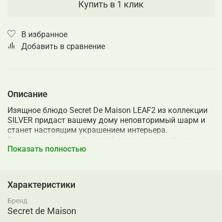
Купить в 1 клик
В избранное
Добавить в сравнение
Описание
Изящное блюдо Secret De Maison LEAF2 из коллекции
SILVER придаст вашему дому неповторимый шарм и
станет настоящим украшением интерьера.
Великолепный дизайн, устойчивая ножка в форме
Показать полностью
листа, неровные края блюда подчеркивают
элегантность и уникальность изделия. Эта
вместительная интерьерная вещь станет
незаменимым помощником в вашем доме. Ее можно
Характеристики
использовать как для праздничного стола, так и для
повседневного использования. Положите на
Бренд
роскошное блюдо фрукты, орехи, закуски, десерт или
Secret de Maison
другое аппетитное угощение, и оно станет