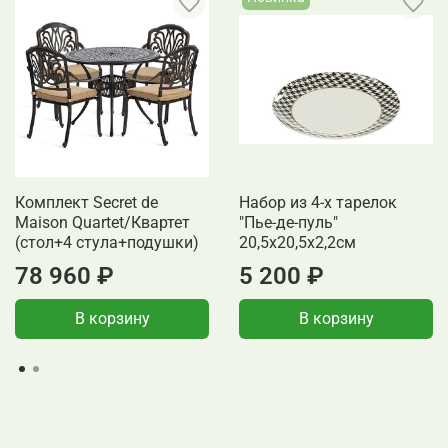
Комплект Secret de
Набор из 4-х тарелок
Maison Quartet/Квартет
"Пье-де-пуль"
(стол+4 стула+подушки)
20,5x20,5x2,2см
78 960 ₽
5 200 ₽
В корзину
В корзину