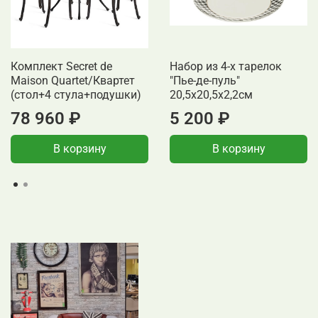
Комплект Secret de
Набор из 4-х тарелок
Maison Quartet/Квартет
"Пье-де-пуль"
(стол+4 стула+подушки)
20,5x20,5x2,2см
78 960 ₽
5 200 ₽
В корзину
В корзину