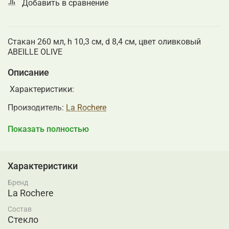
Добавить в сравнение
Стакан 260 мл, h 10,3 см, d 8,4 см, цвет оливковый
ABEILLE OLIVE
Описание
Характеристики:
Произодитель:
La Rochere
Серия
ABEILLE (ЦВЕТНОЕ СТЕКЛО)
Показать полностью
La Rochere - старейшее французское предприятие,
специализирующиеся на изготовлении изысканной
стеклянной и хрустальной посуды. История бренда
Характеристики
берет начало в 1475 году в небольшом одноименном
Бренд
городке, в котором была основана стекольная
La Rochere
мануфактура. С тех пор традиции изготовления
посуды передавались из поколения в поколение. За
Состав
половину тысячелетия компания завоевала
Стекло
безукоризненную репутацию среди ценителей изящной