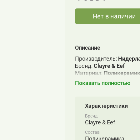
Нет в наличии
Описание
Производитель:
Нидерл
Бренд:
Clayre & Eef
Материал:
Поликерами
Размер:
12x9x40см
Показать полностью
Страна бренда:
НИДЕР
Страна происхождения:
Характеристики
Бренд
Clayre & Eef
Состав
Поликерамика