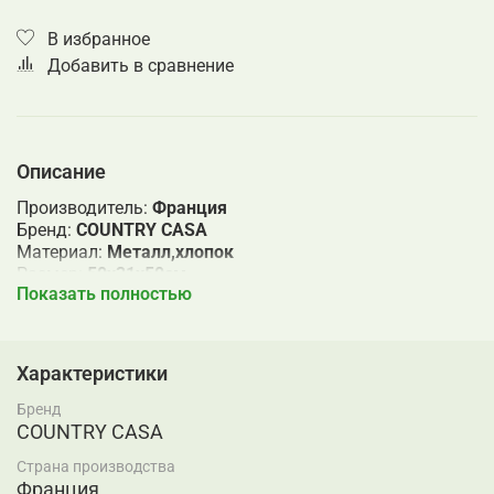
В избранное
Добавить в сравнение
Описание
Производитель:
Франция
Бренд:
COUNTRY CASA
Материал:
Металл,х
лопок
Размер:
50x31x50см
Показать полностью
Страна бренда:
ФРАНЦИЯ
Характеристики
Бренд
COUNTRY CASA
Страна производства
Франция