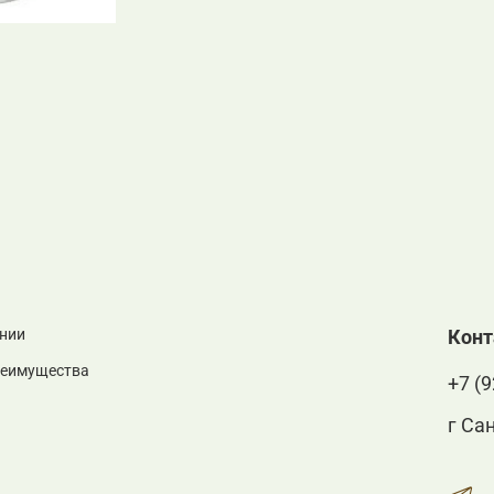
нии
Кон
реимущества
+7 (9
г Са