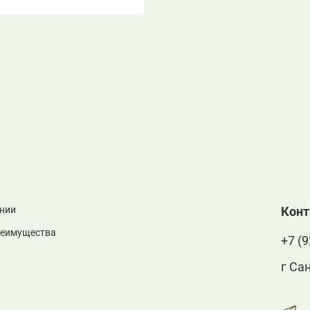
нии
Кон
реимущества
+7 (9
г Са