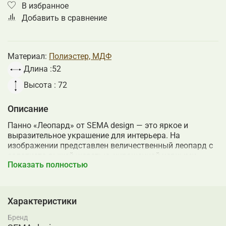
В избранное
Добавить в сравнение
Материал:
Полиэстер, МДФ
Длина :
52
Высота :
72
Описание
Панно «Леопард» от SEMA design — это яркое и
выразительное украшение для интерьера. На
изображении представлен величественный леопард с
золотисто-рыжей шерстью, украшенной черными
Показать полностью
пятнами, на фоне насыщенно-розового цвета с
элементами тропической растительности. Картина
выполнена в стиле, который сочетает реалистичность
и художественную стилизацию, что делает её особенно
Характеристики
привлекательной.
Бренд
Размеры панно составляют 72х52 см, что позволяет