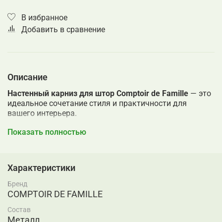
В избранное
Добавить в сравнение
Описание
Настенный карниз для штор Comptoir de Famille
— это
идеальное сочетание стиля и практичности для
вашего интерьера.
Производитель:
Франция
Показать полностью
Бренд:
Comptoir de Famille
Материал:
Металл
Размер:
д.17*150см
Характеристики
Страна бренда:
Франция
Бренд
Доступные размеры: 150 см и 200 см
COMPTOIR DE FAMILLE
Преимущества карниза:
Состав
Металл