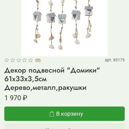
арт.
93175
(0)
Декор подвесной "Домики"
61x33x3,5см
Дерево,металл,ракушки
1 970 ₽
В корзину