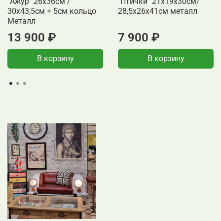
"Ажур" 26x36см /
"Птички" 21x19x30см/
30x43,5см + 5см кольцо
28,5x26x41см металл
Металл
13 900 ₽
7 900 ₽
В корзину
В корзину