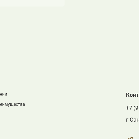
нии
Кон
реимущества
+7 (9
г Са