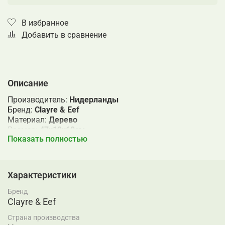
В избранное
Добавить в сравнение
Описание
Производитель:
Нидерланды
Бренд:
Clayre & Eef
Материал:
Дерево
Размер:
47x12x60см
Показать полностью
Страна бренда:
НИДЕРЛАНДЫ
Страна происхождения:
КИТАЙ
Характеристики
Бренд
Clayre & Eef
Страна производства