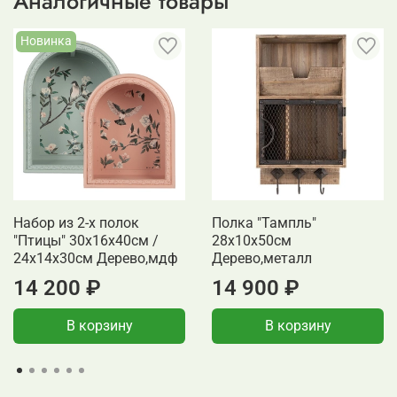
Аналогичные товары
Новинка
Набор из 2-х полок
Полка "Тампль"
"Птицы" 30x16x40см /
28x10x50см
24x14x30см Дерево,мдф
Дерево,металл
14 200 ₽
14 900 ₽
В корзину
В корзину