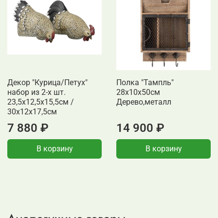
Декор "Курица/Петух"
Полка "Тампль"
набор из 2-х шт.
28x10x50см
23,5x12,5x15,5см /
Дерево,металл
30x12x17,5см
7 880 ₽
14 900 ₽
В корзину
В корзину